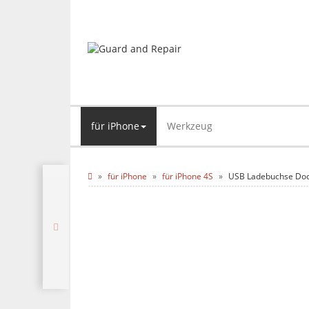
für iPhone
Werkzeug
für iPhone
für iPhone 4S
USB Ladebuchse Dock