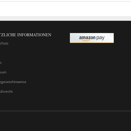
TZLICHE INFORMATIONEN
chutz
p
ssum
iegesetzhinweise
ufsrecht