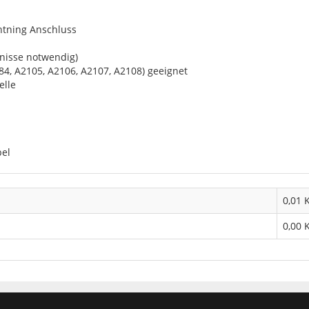
htning Anschluss
nisse notwendig)
4, A2105, A2106, A2107, A2108) geeignet
elle
bel
0,01 
0,00