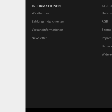
INFORMATIONEN
GESE
Wir über uns
Datens
Zahlungsmöglichkeiten
AGB
Versandinformationen
Sitema
Newsletter
Impre
Batter
Widerr