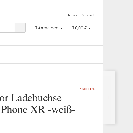
News
Kontakt
Anmelden
0,00 €
XMITEC®
or Ladebuchse
 iPhone XR -weiß-